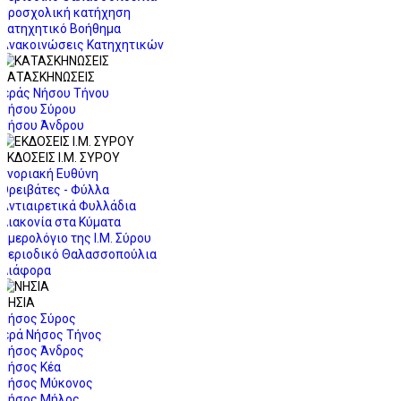
Προσχολική κατήχηση
Κατηχητικό Βοήθημα
Ανακοινώσεις Κατηχητικών
ΚΑΤΑΣΚΗΝΩΣΕΙΣ
Ιεράς Νήσου Τήνου
Νήσου Σύρου
Νήσου Άνδρου
ΕΚΔΟΣΕΙΣ Ι.Μ. ΣΥΡΟΥ
Ενοριακή Ευθύνη
Ορειβάτες - Φύλλα
Αντιαιρετικά Φυλλάδια
Διακονία στα Κύματα
Ημερολόγιο της Ι.Μ. Σύρου
Περιοδικό Θαλασσοπούλια
Διάφορα
ΝΗΣΙΑ
Νήσος Σύρος
Ιερά Νήσος Τήνος
Νήσος Άνδρος
Νήσος Κέα
Νήσος Μύκονος
Νήσος Μήλος