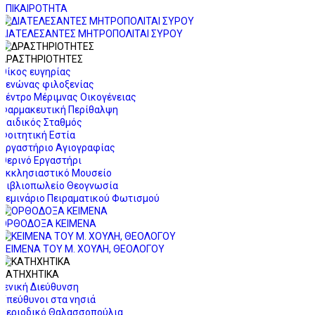
ΕΠΙΚΑΙΡΟΤΗΤΑ
ΔΙΑΤΕΛΕΣΑΝΤΕΣ ΜΗΤΡΟΠΟΛΙΤΑΙ ΣΥΡΟΥ
ΔΡΑΣΤΗΡΙΟΤΗΤΕΣ
Οίκος ευγηρίας
Ξενώνας φιλοξενίας
Κέντρο Μέριμνας Οικογένειας
Φαρμακευτική Περίθαλψη
Παιδικός Σταθμός
Φοιτητική Εστία
Εργαστήριο Αγιογραφίας
Θερινό Εργαστήρι
Εκκλησιαστικό Μουσείο
Βιβλιοπωλείο Θεογνωσία
Σεμινάριο Πειραματικού Φωτισμού
ΟΡΘΟΔΟΞΑ ΚΕΙΜΕΝΑ
ΚΕΙΜΕΝΑ ΤΟΥ Μ. ΧΟΥΛΗ, ΘΕΟΛΟΓΟΥ
ΚΑΤΗΧΗΤΙΚΑ
Γενική Διεύθυνση
Υπεύθυνοι στα νησιά
Περιοδικό Θαλασσοπούλια