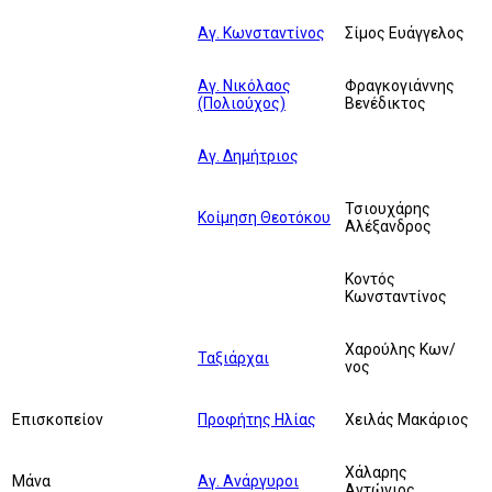
Αγ. Κωνσταντίνος
Σίμος Ευάγγελος
Αγ. Νικόλαος
Φραγκογιάννης
(Πολιούχος)
Βενέδικτος
Αγ. Δημήτριος
Τσιουχάρης
Κοίμηση Θεοτόκου
Αλέξανδρος
Κοντός
Κωνσταντίνος
Χαρούλης Κων/
Ταξιάρχαι
νος
Επισκοπείον
Προφήτης Ηλίας
Χειλάς Μακάριος
Χάλαρης
Μάνα
Αγ. Ανάργυροι
Αντώνιος