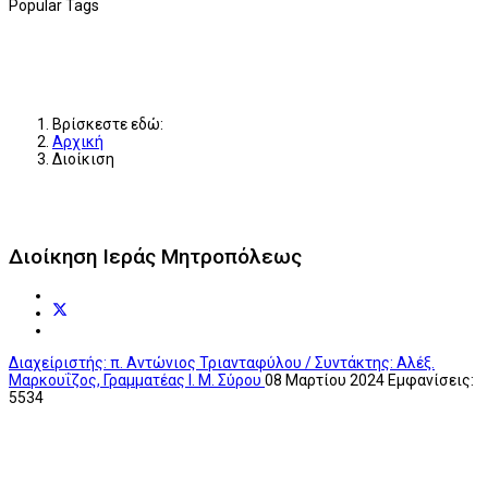
Popular Tags
Βρίσκεστε εδώ:
Αρχική
Διοίκιση
Διοίκηση Ιεράς Μητροπόλεως
Διαχείριστής: π. Αντώνιος Τριανταφύλου / Συντάκτης: Αλέξ.
Μαρκουΐζος, Γραμματέας Ι. Μ. Σύρου
08 Μαρτίου 2024
Εμφανίσεις:
5534
Μητροπολίτης
Σύρου,
κ.Δωρόθεος Β`
22810-8258
Τήνου, Άνδρου