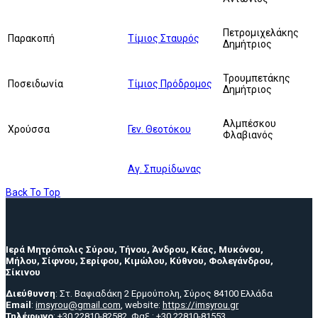
Πετρομιχελάκης
Παρακοπή
Τίμιος Σταυρός
Δημήτριος
Τρουμπετάκης
Ποσειδωνία
Τίμιος Πρόδρομος
Δημήτριος
Αλμπέσκου
Χρούσσα
Γεν. Θεοτόκου
Φλαβιανός
Αγ. Σπυρίδωνας
Back To Top
Ιερά Μητρόπολις Σύρου, Τήνου, Άνδρου, Κέας, Μυκόνου,
Μήλου, Σίφνου, Σερίφου, Κιμώλου, Κύθνου, Φολεγάνδρου,
Σίκινου
Διεύθυνση
: Στ. Βαφιαδάκη 2 Ερμούπολη, Σύρος 84100 Ελλάδα
Email
:
imsyrou@gmail.com
, website:
https://imsyrou.gr
Τηλέφωνο
: +30 22810-82582, Φαξ : +30 22810-81553