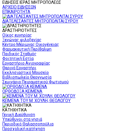
ΕΙΔΗΣΕΙΣ ΙΕΡΑΣ ΜΗΤΡΟΠΟΛΕΩΣ
ΑΡΧΕΙΟ ΕΙΔΗΣΕΩΝ
ΕΠΙΚΑΙΡΟΤΗΤΑ
ΔΙΑΤΕΛΕΣΑΝΤΕΣ ΜΗΤΡΟΠΟΛΙΤΑΙ ΣΥΡΟΥ
ΔΡΑΣΤΗΡΙΟΤΗΤΕΣ
Οίκος ευγηρίας
Ξενώνας φιλοξενίας
Κέντρο Μέριμνας Οικογένειας
Φαρμακευτική Περίθαλψη
Παιδικός Σταθμός
Φοιτητική Εστία
Εργαστήριο Αγιογραφίας
Θερινό Εργαστήρι
Εκκλησιαστικό Μουσείο
Βιβλιοπωλείο Θεογνωσία
Σεμινάριο Πειραματικού Φωτισμού
ΟΡΘΟΔΟΞΑ ΚΕΙΜΕΝΑ
ΚΕΙΜΕΝΑ ΤΟΥ Μ. ΧΟΥΛΗ, ΘΕΟΛΟΓΟΥ
ΚΑΤΗΧΗΤΙΚΑ
Γενική Διεύθυνση
Υπεύθυνοι στα νησιά
Περιοδικό Θαλασσοπούλια
Προσχολική κατήχηση