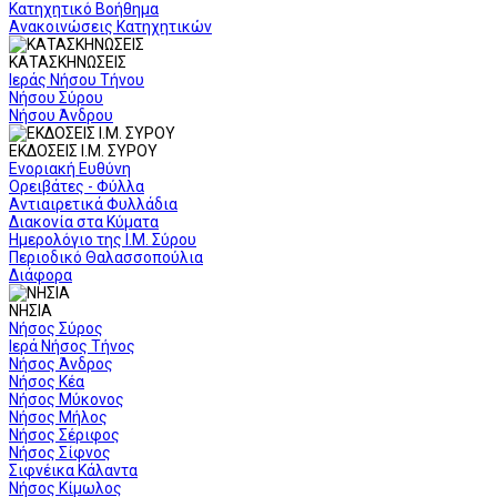
Κατηχητικό Βοήθημα
Ανακοινώσεις Κατηχητικών
ΚΑΤΑΣΚΗΝΩΣΕΙΣ
Ιεράς Νήσου Τήνου
Νήσου Σύρου
Νήσου Άνδρου
ΕΚΔΟΣΕΙΣ Ι.Μ. ΣΥΡΟΥ
Ενοριακή Ευθύνη
Ορειβάτες - Φύλλα
Αντιαιρετικά Φυλλάδια
Διακονία στα Κύματα
Ημερολόγιο της Ι.Μ. Σύρου
Περιοδικό Θαλασσοπούλια
Διάφορα
ΝΗΣΙΑ
Νήσος Σύρος
Ιερά Νήσος Τήνος
Νήσος Άνδρος
Νήσος Κέα
Νήσος Μύκονος
Νήσος Μήλος
Νήσος Σέριφος
Νήσος Σίφνος
Σιφνέικα Κάλαντα
Νήσος Κίμωλος