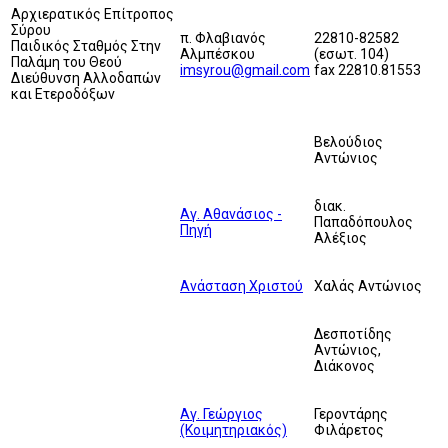
Αρχιερατικός Επίτροπος
Σύρου
π. Φλαβιανός
22810-82582
Παιδικός Σταθμός Στην
Αλμπέσκου
(εσωτ. 104)
Παλάμη του Θεού
imsyrou@gmail.com
fax 22810.81553
Διεύθυνση Αλλοδαπών
και Ετεροδόξων
Βελούδιος
Αντώνιος
διακ.
Αγ. Αθανάσιος -
Παπαδόπουλος
Πηγή
Αλέξιος
Ανάσταση Χριστού
Χαλάς Αντώνιος
Δεσποτίδης
Αντώνιος,
Διάκονος
Αγ. Γεώργιος
Γεροντάρης
(Κοιμητηριακός)
Φιλάρετος