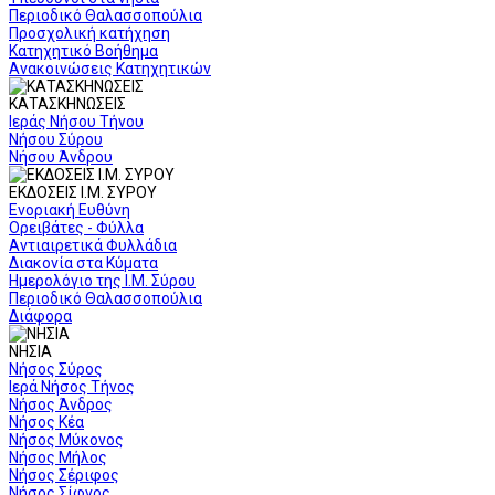
Περιοδικό Θαλασσοπούλια
Προσχολική κατήχηση
Κατηχητικό Βοήθημα
Ανακοινώσεις Κατηχητικών
ΚΑΤΑΣΚΗΝΩΣΕΙΣ
Ιεράς Νήσου Τήνου
Νήσου Σύρου
Νήσου Άνδρου
ΕΚΔΟΣΕΙΣ Ι.Μ. ΣΥΡΟΥ
Ενοριακή Ευθύνη
Ορειβάτες - Φύλλα
Αντιαιρετικά Φυλλάδια
Διακονία στα Κύματα
Ημερολόγιο της Ι.Μ. Σύρου
Περιοδικό Θαλασσοπούλια
Διάφορα
ΝΗΣΙΑ
Νήσος Σύρος
Ιερά Νήσος Τήνος
Νήσος Άνδρος
Νήσος Κέα
Νήσος Μύκονος
Νήσος Μήλος
Νήσος Σέριφος
Νήσος Σίφνος