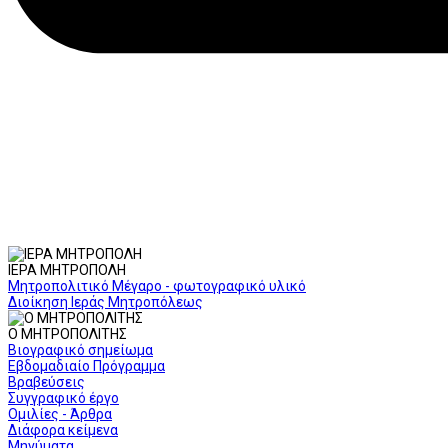
ΙΕΡΑ ΜΗΤΡΟΠΟΛΗ
Μητροπολιτικό Μέγαρο - φωτογραφικό υλικό
Διοίκηση Ιεράς Μητροπόλεως
Ο ΜΗΤΡΟΠΟΛΙΤΗΣ
Βιογραφικό σημείωμα
Εβδομαδιαίο Πρόγραμμα
Βραβεύσεις
Συγγραφικό έργο
Ομιλίες - Άρθρα
Διάφορα κείμενα
Μηνύματα