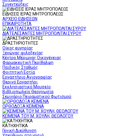
Συνεντεύξεις
ΕΙΔΗΣΕΙΣ ΙΕΡΑΣ ΜΗΤΡΟΠΟΛΕΩΣ
ΑΡΧΕΙΟ ΕΙΔΗΣΕΩΝ
ΕΠΙΚΑΙΡΟΤΗΤΑ
ΔΙΑΤΕΛΕΣΑΝΤΕΣ ΜΗΤΡΟΠΟΛΙΤΑΙ ΣΥΡΟΥ
ΔΡΑΣΤΗΡΙΟΤΗΤΕΣ
Οίκος ευγηρίας
Ξενώνας φιλοξενίας
Κέντρο Μέριμνας Οικογένειας
Φαρμακευτική Περίθαλψη
Παιδικός Σταθμός
Φοιτητική Εστία
Εργαστήριο Αγιογραφίας
Θερινό Εργαστήρι
Εκκλησιαστικό Μουσείο
Βιβλιοπωλείο Θεογνωσία
Σεμινάριο Πειραματικού Φωτισμού
ΟΡΘΟΔΟΞΑ ΚΕΙΜΕΝΑ
ΚΕΙΜΕΝΑ ΤΟΥ Μ. ΧΟΥΛΗ, ΘΕΟΛΟΓΟΥ
ΚΑΤΗΧΗΤΙΚΑ
Γενική Διεύθυνση
Υπεύθυνοι στα νησιά