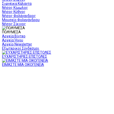
Σιφνέικα Κάλαντα
Νήσος Κίμωλος
Νήσος Κύθνος
Νήσος Φολέγανδρος
Μουσείο Φολεγάνδρου
Νήσος Σίκινος
ΠΟΛΥΜΕΣΑ
Αρχεία Βίντεο
Αρχεία Ήχου
Αρχείο Newsletter
Εξωτερικοί Σύνδεσμοι
ΕΥΧΑΡΙΣΤΗΡΙΕΣ ΕΠΙΣΤΟΛΕΣ
ΕΙΜΑΣΤΕ ΜΙΑ ΟΙΚΟΓΕΝΕΙΑ