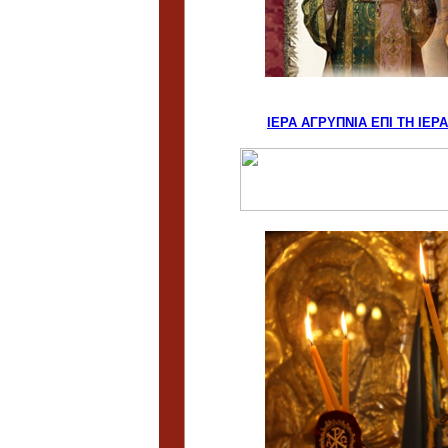
ΙΕΡΑ AΓPYΠNIA EΠI TH IE