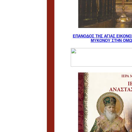
EΠANOΔOΣ THΣ AΓIAΣ EIKONO
MYKONOY ΣTHN OMΩ