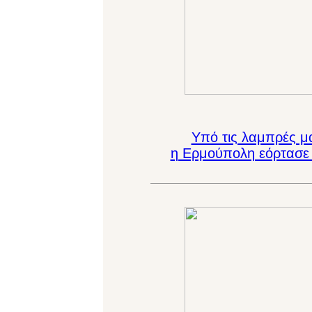
Υπό τις λαμπρές μα
η Ερμούπολη εόρτασε 