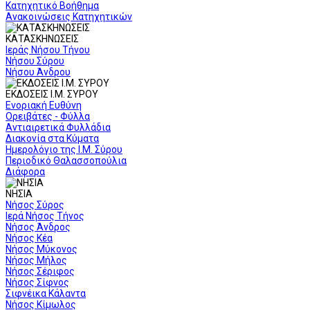
Κατηχητικό Βοήθημα
Ανακοινώσεις Κατηχητικών
ΚΑΤΑΣΚΗΝΩΣΕΙΣ
Ιεράς Νήσου Τήνου
Νήσου Σύρου
Νήσου Άνδρου
ΕΚΔΟΣΕΙΣ Ι.Μ. ΣΥΡΟΥ
Ενοριακή Ευθύνη
Ορειβάτες - Φύλλα
Αντιαιρετικά Φυλλάδια
Διακονία στα Κύματα
Ημερολόγιο της Ι.Μ. Σύρου
Περιοδικό Θαλασσοπούλια
Διάφορα
ΝΗΣΙΑ
Νήσος Σύρος
Ιερά Νήσος Τήνος
Νήσος Άνδρος
Νήσος Κέα
Νήσος Μύκονος
Νήσος Μήλος
Νήσος Σέριφος
Νήσος Σίφνος
Σιφνέικα Κάλαντα
Νήσος Κίμωλος