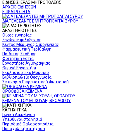
ΕΙΔΗΣΕΙΣ ΙΕΡΑΣ ΜΗΤΡΟΠΟΛΕΩΣ
ΑΡΧΕΙΟ ΕΙΔΗΣΕΩΝ
ΕΠΙΚΑΙΡΟΤΗΤΑ
ΔΙΑΤΕΛΕΣΑΝΤΕΣ ΜΗΤΡΟΠΟΛΙΤΑΙ ΣΥΡΟΥ
ΔΡΑΣΤΗΡΙΟΤΗΤΕΣ
Οίκος ευγηρίας
Ξενώνας φιλοξενίας
Κέντρο Μέριμνας Οικογένειας
Φαρμακευτική Περίθαλψη
Παιδικός Σταθμός
Φοιτητική Εστία
Εργαστήριο Αγιογραφίας
Θερινό Εργαστήρι
Εκκλησιαστικό Μουσείο
Βιβλιοπωλείο Θεογνωσία
Σεμινάριο Πειραματικού Φωτισμού
ΟΡΘΟΔΟΞΑ ΚΕΙΜΕΝΑ
ΚΕΙΜΕΝΑ ΤΟΥ Μ. ΧΟΥΛΗ, ΘΕΟΛΟΓΟΥ
ΚΑΤΗΧΗΤΙΚΑ
Γενική Διεύθυνση
Υπεύθυνοι στα νησιά
Περιοδικό Θαλασσοπούλια
Προσχολική κατήχηση