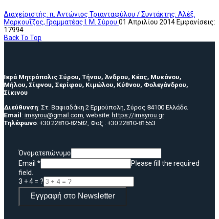
Διαχείριστής: π. Αντώνιος Τριανταφύλου / Συντάκτης: Αλέξ.
Μαρκουΐζος, Γραμματέας Ι. Μ. Σύρου
01 Απριλίου 2014
Εμφανίσεις:
17994
Back To Top
Ιερά Μητρόπολις Σύρου, Τήνου, Άνδρου, Κέας, Μυκόνου,
Μήλου, Σίφνου, Σερίφου, Κιμώλου, Κύθνου, Φολεγάνδρου,
Σίκινου
Διεύθυνση
: Στ. Βαφιαδάκη 2 Ερμούπολη, Σύρος 84100 Ελλάδα
Email
:
imsyrou@gmail.com
, website:
https://imsyrou.gr
Τηλέφωνο
: +30 22810-82582, Φαξ : +30 22810-81553
Όνοματεπώνυμο
Email
*
Please fill the required
field.
3 + 4 = ?
Εγγραφή στο Newsletter