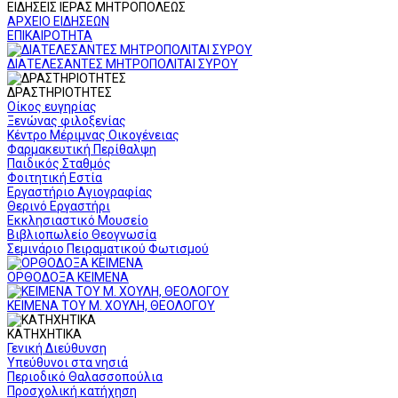
ΕΙΔΗΣΕΙΣ ΙΕΡΑΣ ΜΗΤΡΟΠΟΛΕΩΣ
ΑΡΧΕΙΟ ΕΙΔΗΣΕΩΝ
ΕΠΙΚΑΙΡΟΤΗΤΑ
ΔΙΑΤΕΛΕΣΑΝΤΕΣ ΜΗΤΡΟΠΟΛΙΤΑΙ ΣΥΡΟΥ
ΔΡΑΣΤΗΡΙΟΤΗΤΕΣ
Οίκος ευγηρίας
Ξενώνας φιλοξενίας
Κέντρο Μέριμνας Οικογένειας
Φαρμακευτική Περίθαλψη
Παιδικός Σταθμός
Φοιτητική Εστία
Εργαστήριο Αγιογραφίας
Θερινό Εργαστήρι
Εκκλησιαστικό Μουσείο
Βιβλιοπωλείο Θεογνωσία
Σεμινάριο Πειραματικού Φωτισμού
ΟΡΘΟΔΟΞΑ ΚΕΙΜΕΝΑ
ΚΕΙΜΕΝΑ ΤΟΥ Μ. ΧΟΥΛΗ, ΘΕΟΛΟΓΟΥ
ΚΑΤΗΧΗΤΙΚΑ
Γενική Διεύθυνση
Υπεύθυνοι στα νησιά
Περιοδικό Θαλασσοπούλια
Προσχολική κατήχηση