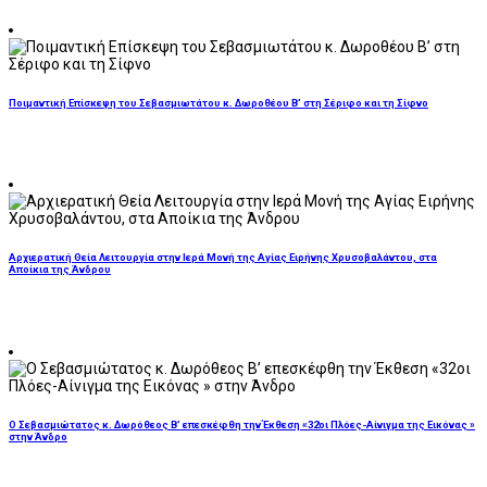
Ποιμαντική Επίσκεψη του Σεβασμιωτάτου κ. Δωροθέου Β’ στη Σέριφο και τη Σίφνο
Αρχιερατική Θεία Λειτουργία στην Ιερά Μονή της Αγίας Ειρήνης Χρυσοβαλάντου, στα
Αποίκια της Άνδρου
Ο Σεβασμιώτατος κ. Δωρόθεος Β’ επεσκέφθη την Έκθεση «32οι Πλόες-Αίνιγμα της Εικόνας »
στην Άνδρο