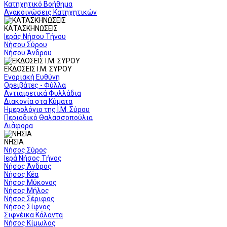
Κατηχητικό Βοήθημα
Ανακοινώσεις Κατηχητικών
ΚΑΤΑΣΚΗΝΩΣΕΙΣ
Ιεράς Νήσου Τήνου
Νήσου Σύρου
Νήσου Άνδρου
ΕΚΔΟΣΕΙΣ Ι.Μ. ΣΥΡΟΥ
Ενοριακή Ευθύνη
Ορειβάτες - Φύλλα
Αντιαιρετικά Φυλλάδια
Διακονία στα Κύματα
Ημερολόγιο της Ι.Μ. Σύρου
Περιοδικό Θαλασσοπούλια
Διάφορα
ΝΗΣΙΑ
Νήσος Σύρος
Ιερά Νήσος Τήνος
Νήσος Άνδρος
Νήσος Κέα
Νήσος Μύκονος
Νήσος Μήλος
Νήσος Σέριφος
Νήσος Σίφνος
Σιφνέικα Κάλαντα
Νήσος Κίμωλος