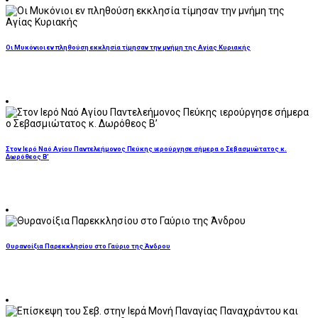
Οι Μυκόνιοι εν πληθούση εκκλησία τίμησαν την μνήμη της Αγίας Κυριακής
Στον Ιερό Ναό Αγίου Παντελεήμονος Πεύκης ιερούργησε σήμερα ο Σεβασμιώτατος κ.
Δωρόθεος Β’
Θυρανοίξια Παρεκκλησίου στο Γαύριο της Άνδρου