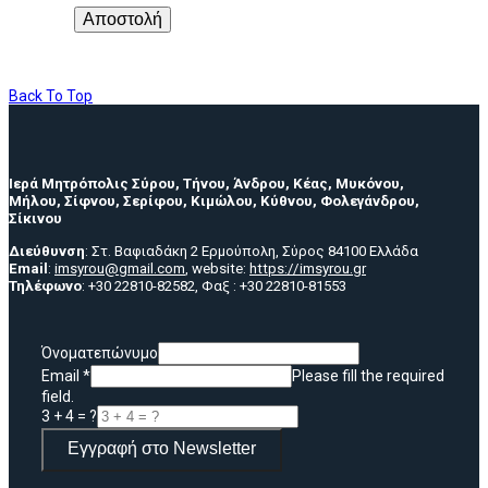
Αποστολή
Back To Top
Ιερά Μητρόπολις Σύρου, Τήνου, Άνδρου, Κέας, Μυκόνου,
Μήλου, Σίφνου, Σερίφου, Κιμώλου, Κύθνου, Φολεγάνδρου,
Σίκινου
Διεύθυνση
: Στ. Βαφιαδάκη 2 Ερμούπολη, Σύρος 84100 Ελλάδα
Email
:
imsyrou@gmail.com
, website:
https://imsyrou.gr
Τηλέφωνο
: +30 22810-82582, Φαξ : +30 22810-81553
Όνοματεπώνυμο
Email
*
Please fill the required
field.
3 + 4 = ?
Εγγραφή στο Newsletter