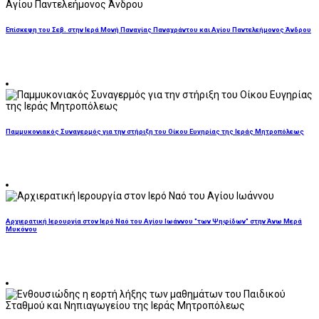
Επίσκεψη του Σεβ. στην Ιερά Μονή Παναγίας Παναχράντου και Αγίου Παντελεήμονος Άνδρου
Παμμυκονιακός Συναγερμός για την στήριξη του Οίκου Ευγηρίας της Ιεράς Μητροπόλεως
Αρχιερατική Ιερουργία στον Ιερό Ναό του Αγίου Ιωάννου "των Ψηφίδων" στην Άνω Μερά
Μυκόνου