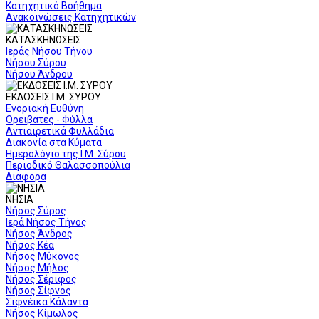
Κατηχητικό Βοήθημα
Ανακοινώσεις Κατηχητικών
ΚΑΤΑΣΚΗΝΩΣΕΙΣ
Ιεράς Νήσου Τήνου
Νήσου Σύρου
Νήσου Άνδρου
ΕΚΔΟΣΕΙΣ Ι.Μ. ΣΥΡΟΥ
Ενοριακή Ευθύνη
Ορειβάτες - Φύλλα
Αντιαιρετικά Φυλλάδια
Διακονία στα Κύματα
Ημερολόγιο της Ι.Μ. Σύρου
Περιοδικό Θαλασσοπούλια
Διάφορα
ΝΗΣΙΑ
Νήσος Σύρος
Ιερά Νήσος Τήνος
Νήσος Άνδρος
Νήσος Κέα
Νήσος Μύκονος
Νήσος Μήλος
Νήσος Σέριφος
Νήσος Σίφνος
Σιφνέικα Κάλαντα
Νήσος Κίμωλος