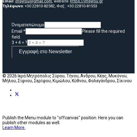
Email
:
imsyrou@gmail.com
, website:
https://imsyrou.gr
Τηλέφωνο
: +30 22810-82582, Φαξ : +30 22810-81553
Όνοματεπώνυμο
Email
*
Please fill the required
field.
3 + 4 = ?
Εγγραφή στο Newsletter
© 2026 Ιερά Μητρόπολις Σύρου, Τήνου, Άνδρου, Κέας, Μυκόνου,
Μήλου, Σίφνου, Σερίφου, Κιμώλου, Κύθνου, Φολεγάνδρου, Σίκινου
Publish the Menu module to "offcanvas" position. Here you can
publish other modules as well.
Learn More.