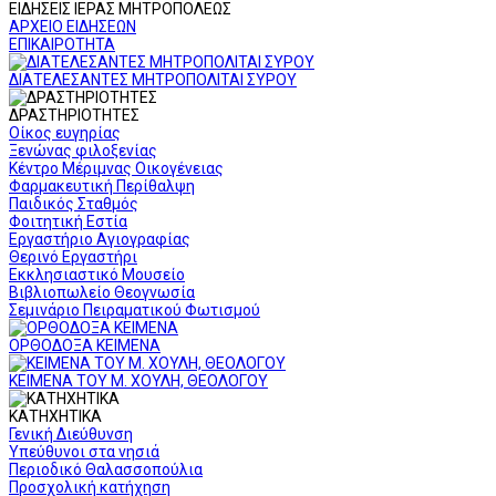
ΕΙΔΗΣΕΙΣ ΙΕΡΑΣ ΜΗΤΡΟΠΟΛΕΩΣ
ΑΡΧΕΙΟ ΕΙΔΗΣΕΩΝ
ΕΠΙΚΑΙΡΟΤΗΤΑ
ΔΙΑΤΕΛΕΣΑΝΤΕΣ ΜΗΤΡΟΠΟΛΙΤΑΙ ΣΥΡΟΥ
ΔΡΑΣΤΗΡΙΟΤΗΤΕΣ
Οίκος ευγηρίας
Ξενώνας φιλοξενίας
Κέντρο Μέριμνας Οικογένειας
Φαρμακευτική Περίθαλψη
Παιδικός Σταθμός
Φοιτητική Εστία
Εργαστήριο Αγιογραφίας
Θερινό Εργαστήρι
Εκκλησιαστικό Μουσείο
Βιβλιοπωλείο Θεογνωσία
Σεμινάριο Πειραματικού Φωτισμού
ΟΡΘΟΔΟΞΑ ΚΕΙΜΕΝΑ
ΚΕΙΜΕΝΑ ΤΟΥ Μ. ΧΟΥΛΗ, ΘΕΟΛΟΓΟΥ
ΚΑΤΗΧΗΤΙΚΑ
Γενική Διεύθυνση
Υπεύθυνοι στα νησιά
Περιοδικό Θαλασσοπούλια
Προσχολική κατήχηση