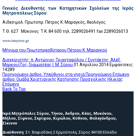
Γενικός Διευθυντής των Κατηχητικών Σχολείων της Ιεράς
Μητροπόλεως Σύρου:
Αιδεσιμολ. Πρωτοπρ. Πέτρος Κ. Μαραγκός, θεολόγος.
Τ.Θ. 627 Μύκονος Τ.Κ. 84 600 τηλ. 2289026491 fax 2289026013
www
.
imsyrou
.
gr
Μήνυμα του Πρωτοπρεσβύτερου Πέτρου Κ. Μαραγκού
Διαχείριστής: π. Αντώνιος Τριανταφύλου / Συντάκτης: Αλέξ.
Μαρκουΐζος, Γραμματέας Ι. Μ. Σύρου
01 Απριλίου 2014
Εμφανίσεις:
14289
Προηγούμενο άρθρο: Υπεύθυνοι στα νησιά
Προηγούμενο
Επόμενο
άρθρο: Ομάδα Χριστιανικής Κατήχησης Προσχολικής Ηλικίας
Επόμενο
Back To Top
Ιερά Μητρόπολις Σύρου, Τήνου, Άνδρου, Κέας, Μυκόνου,
Μήλου, Σίφνου, Σερίφου, Κιμώλου, Κύθνου, Φολεγάνδρου,
Σίκινου
Διεύθυνση
: Στ. Βαφιαδάκη 2 Ερμούπολη, Σύρος 84100 Ελλάδα