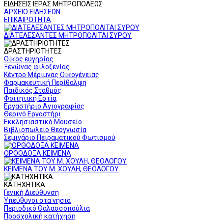
ΕΙΔΗΣΕΙΣ ΙΕΡΑΣ ΜΗΤΡΟΠΟΛΕΩΣ
ΑΡΧΕΙΟ ΕΙΔΗΣΕΩΝ
ΕΠΙΚΑΙΡΟΤΗΤΑ
ΔΙΑΤΕΛΕΣΑΝΤΕΣ ΜΗΤΡΟΠΟΛΙΤΑΙ ΣΥΡΟΥ
ΔΡΑΣΤΗΡΙΟΤΗΤΕΣ
Οίκος ευγηρίας
Ξενώνας φιλοξενίας
Κέντρο Μέριμνας Οικογένειας
Φαρμακευτική Περίθαλψη
Παιδικός Σταθμός
Φοιτητική Εστία
Εργαστήριο Αγιογραφίας
Θερινό Εργαστήρι
Εκκλησιαστικό Μουσείο
Βιβλιοπωλείο Θεογνωσία
Σεμινάριο Πειραματικού Φωτισμού
ΟΡΘΟΔΟΞΑ ΚΕΙΜΕΝΑ
ΚΕΙΜΕΝΑ ΤΟΥ Μ. ΧΟΥΛΗ, ΘΕΟΛΟΓΟΥ
ΚΑΤΗΧΗΤΙΚΑ
Γενική Διεύθυνση
Υπεύθυνοι στα νησιά
Περιοδικό Θαλασσοπούλια
Προσχολική κατήχηση