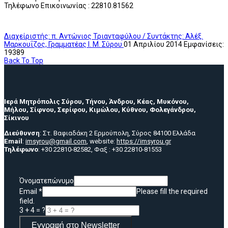
Τηλέφωνο Επικοινωνίας : 22810.81562
Διαχείριστής: π. Αντώνιος Τριανταφύλου / Συντάκτης: Αλέξ.
Μαρκουΐζος, Γραμματέας Ι. Μ. Σύρου
01 Απριλίου 2014
Εμφανίσεις:
19389
Back To Top
Ιερά Μητρόπολις Σύρου, Τήνου, Άνδρου, Κέας, Μυκόνου,
Μήλου, Σίφνου, Σερίφου, Κιμώλου, Κύθνου, Φολεγάνδρου,
Σίκινου
Διεύθυνση
: Στ. Βαφιαδάκη 2 Ερμούπολη, Σύρος 84100 Ελλάδα
Email
:
imsyrou@gmail.com
, website:
https://imsyrou.gr
Τηλέφωνο
: +30 22810-82582, Φαξ : +30 22810-81553
Όνοματεπώνυμο
Email
*
Please fill the required
field.
3 + 4 = ?
Εγγραφή στο Newsletter