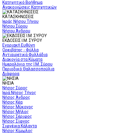
Κατηχητικό Βοήθημα
Ανακοινώσεις Κατηχητικών
ΚΑΤΑΣΚΗΝΩΣΕΙΣ
Ιεράς Νήσου Τήνου
Νήσου Σύρου
Νήσου Άνδρου
ΕΚΔΟΣΕΙΣ Ι.Μ. ΣΥΡΟΥ
Ενοριακή Ευθύνη
Ορειβάτες - Φύλλα
Αντιαιρετικά Φυλλάδια
Διακονία στα Κύματα
Ημερολόγιο της Ι.Μ. Σύρου
Περιοδικό Θαλασσοπούλια
Διάφορα
ΝΗΣΙΑ
Νήσος Σύρος
Ιερά Νήσος Τήνος
Νήσος Άνδρος
Νήσος Κέα
Νήσος Μύκονος
Νήσος Μήλος
Νήσος Σέριφος
Νήσος Σίφνος
Σιφνέικα Κάλαντα
Νήσος Κίμωλος