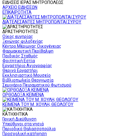
ΕΙΔΗΣΕΙΣ ΙΕΡΑΣ ΜΗΤΡΟΠΟΛΕΩΣ
ΑΡΧΕΙΟ ΕΙΔΗΣΕΩΝ
ΕΠΙΚΑΙΡΟΤΗΤΑ
ΔΙΑΤΕΛΕΣΑΝΤΕΣ ΜΗΤΡΟΠΟΛΙΤΑΙ ΣΥΡΟΥ
ΔΡΑΣΤΗΡΙΟΤΗΤΕΣ
Οίκος ευγηρίας
Ξενώνας φιλοξενίας
Κέντρο Μέριμνας Οικογένειας
Φαρμακευτική Περίθαλψη
Παιδικός Σταθμός
Φοιτητική Εστία
Εργαστήριο Αγιογραφίας
Θερινό Εργαστήρι
Εκκλησιαστικό Μουσείο
Βιβλιοπωλείο Θεογνωσία
Σεμινάριο Πειραματικού Φωτισμού
ΟΡΘΟΔΟΞΑ ΚΕΙΜΕΝΑ
ΚΕΙΜΕΝΑ ΤΟΥ Μ. ΧΟΥΛΗ, ΘΕΟΛΟΓΟΥ
ΚΑΤΗΧΗΤΙΚΑ
Γενική Διεύθυνση
Υπεύθυνοι στα νησιά
Περιοδικό Θαλασσοπούλια
Προσχολική κατήχηση