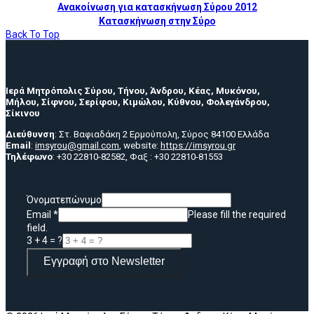
Ανακοίνωση για κατασκήνωση Σύρου 2012
Κατασκήνωση στην Σύρο
Back To Top
Ιερά Μητρόπολις Σύρου, Τήνου, Άνδρου, Κέας, Μυκόνου,
Μήλου, Σίφνου, Σερίφου, Κιμώλου, Κύθνου, Φολεγάνδρου,
Σίκινου
Διεύθυνση
: Στ. Βαφιαδάκη 2 Ερμούπολη, Σύρος 84100 Ελλάδα
Email
:
imsyrou@gmail.com
, website:
https://imsyrou.gr
Τηλέφωνο
: +30 22810-82582, Φαξ : +30 22810-81553
Όνοματεπώνυμο
Email
*
Please fill the required
field.
3 + 4 = ?
Εγγραφή στο Newsletter