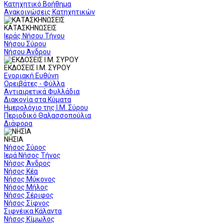
Κατηχητικό Βοήθημα
Ανακοινώσεις Κατηχητικών
ΚΑΤΑΣΚΗΝΩΣΕΙΣ
Ιεράς Νήσου Τήνου
Νήσου Σύρου
Νήσου Άνδρου
ΕΚΔΟΣΕΙΣ Ι.Μ. ΣΥΡΟΥ
Ενοριακή Ευθύνη
Ορειβάτες - Φύλλα
Αντιαιρετικά Φυλλάδια
Διακονία στα Κύματα
Ημερολόγιο της Ι.Μ. Σύρου
Περιοδικό Θαλασσοπούλια
Διάφορα
ΝΗΣΙΑ
Νήσος Σύρος
Ιερά Νήσος Τήνος
Νήσος Άνδρος
Νήσος Κέα
Νήσος Μύκονος
Νήσος Μήλος
Νήσος Σέριφος
Νήσος Σίφνος
Σιφνέικα Κάλαντα
Νήσος Κίμωλος