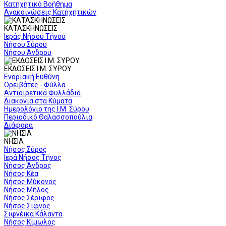
Κατηχητικό Βοήθημα
Ανακοινώσεις Κατηχητικών
ΚΑΤΑΣΚΗΝΩΣΕΙΣ
Ιεράς Νήσου Τήνου
Νήσου Σύρου
Νήσου Άνδρου
ΕΚΔΟΣΕΙΣ Ι.Μ. ΣΥΡΟΥ
Ενοριακή Ευθύνη
Ορειβάτες - Φύλλα
Αντιαιρετικά Φυλλάδια
Διακονία στα Κύματα
Ημερολόγιο της Ι.Μ. Σύρου
Περιοδικό Θαλασσοπούλια
Διάφορα
ΝΗΣΙΑ
Νήσος Σύρος
Ιερά Νήσος Τήνος
Νήσος Άνδρος
Νήσος Κέα
Νήσος Μύκονος
Νήσος Μήλος
Νήσος Σέριφος
Νήσος Σίφνος
Σιφνέικα Κάλαντα
Νήσος Κίμωλος