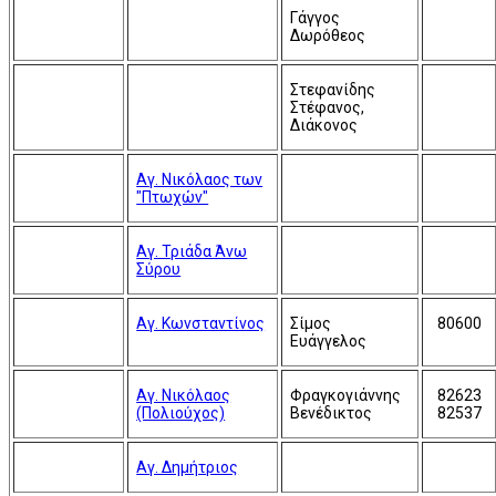
Γάγγος
Δωρόθεος
Στεφανίδης
Στέφανος,
Διάκονος
Αγ. Νικόλαος των
"Πτωχών"
Αγ. Τριάδα Άνω
Σύρου
Αγ. Κωνσταντίνος
Σίμος
80600
Ευάγγελος
Αγ. Νικόλαος
Φραγκογιάννης
82623
(Πολιούχος)
Βενέδικτος
82537
Αγ. Δημήτριος