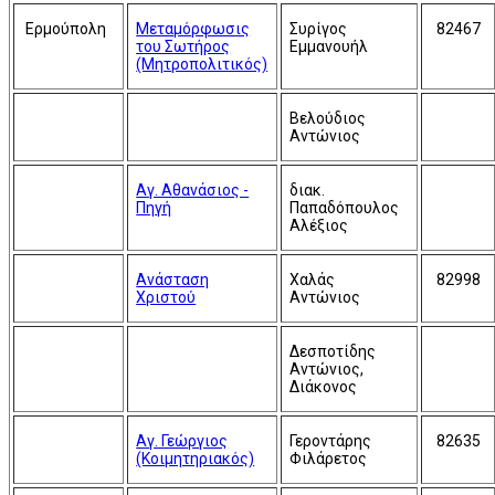
Ερμούπολη
Μεταμόρφωσις
Συρίγος
82467
του Σωτήρος
Εμμανουήλ
(Μητροπολιτικός)
Βελούδιος
Αντώνιος
Αγ. Αθανάσιος -
διακ.
Πηγή
Παπαδόπουλος
Αλέξιος
Ανάσταση
Χαλάς
82998
Χριστού
Αντώνιος
Δεσποτίδης
Αντώνιος,
Διάκονος
Αγ. Γεώργιος
Γεροντάρης
82635
(Κοιμητηριακός)
Φιλάρετος