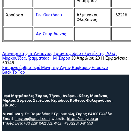
Δημήτριος
Χρούσσα
Γεν. Θεοτόκου
Αλμπέσκου
62216
Φλαβιανός
Αγ. Σπυρίδωνας
Διαχείριστής: π. Αντώνιος Τριανταφύλου / Συντάκτης: Αλέξ.
Μαρκουΐζος, Γραμματέας Ι. Μ. Σύρου
30 Απριλίου 2011
Εμφανίσεις:
60748
Επόμενο άρθρο: Ιερά Μονή της Αγίας Βαρβάρας
Επόμενο
Back To Top
Ιερά Μητρόπολις Σύρου, Τήνου, Άνδρου, Κέας, Μυκόνου,
Μήλου, Σίφνου, Σερίφου, Κιμώλου, Κύθνου, Φολεγάνδρου,
Σίκινου
Διεύθυνση
: Στ. Βαφιαδάκη 2 Ερμούπολη, Σύρος 84100 Ελλάδα
Email
:
imsyrou@gmail.com
, website:
https://imsyrou.gr
Τηλέφωνο
: +30 22810-82582, Φαξ : +30 22810-81553