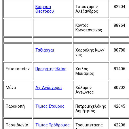
Κοίμηση
Τσιουχάρης
82204
Θεοτόκου
Αλέξανδρος
Κοντός
88964
Κωνσταντίνος
Ταξιάρχαι
Χαρούλης Κων/
80780
νος
Επισκοπείον
Προφήτης Ηλίας
Χειλάς
81406
Μακάριος
Μάνα
Αγ. Ανάργυροι
Χάλαρης
80702
Αντώνιος
Παρακοπή
Τίμιος Σταυρός
Πετρομιχελάκης
42645
Δημήτριος
Ποσειδωνία
Τίμιος Πρόδρομος
Τρουμπετάκης
42206