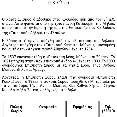
(Τ.Κ. 841 00)
ο
Ο Χριστιανισμός διαδόθηκε στις Κυκλάδες ήδη από τον 3
μ.Χ.
αιώνα. Αυτό φαίνεται από την χριστιανική Κατακόμβη της Μήλου,
όπως και από την ίδρυση της πρώτης Επισκοπής των Κυκλάδων,
ο
της «Επισκοπής Δήλου» τον 4
αιώνα.
Η Σύρος κατ’ αρχάς υπήχθη υπό την «Επισκοπή της Δήλου».
Αργότερα υπήχθη στην «Επισκοπή Κέας και Κύθνου», υπαγομένη
και αυτή στην «Αρχιεπισκοπή Αθηνών» μέχρι το 1204.
Το 1537 επανεσυστάθη η «Επισκοπή Κέας, Κύθνου και Σύρας». Το
1621 υπήχθη στην «Αρχιεπισκοπή Ανδρου» μέχρι το 1833. Το 1833
ονομάσθηκε Επισκοπή Σύρου με τα νησιά Σύρο, Τήνο, Ανδρο,
Μύκονο, Δήλο και Αμοργό.
Αργότερα, η Επισκοπή Σύρου έλαβε την ονομασία «Επισκοπή
Κυκλάδων». Το 1922 η Επισκοπή Σύρου προήχθη σε Μητρόπολη με
τα νησιά Σύρο, Τήνο, Ανδρο, Μύκονο, Κέα, Κύθνο, Σέριφο, Σίφνο,
Κίμωλο, Μήλο, Σίκινο, Φολέγανδρο και Δήλο.
Πόλη ή
Ονομασία
Εφημέριος
Τηλ.
Χωριό
(22810)