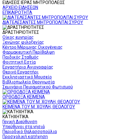
ΕΙΔΗΣΕΙΣ ΙΕΡΑΣ ΜΗΤΡΟΠΟΛΕΩΣ
ΑΡΧΕΙΟ ΕΙΔΗΣΕΩΝ
ΕΠΙΚΑΙΡΟΤΗΤΑ
ΔΙΑΤΕΛΕΣΑΝΤΕΣ ΜΗΤΡΟΠΟΛΙΤΑΙ ΣΥΡΟΥ
ΔΡΑΣΤΗΡΙΟΤΗΤΕΣ
Οίκος ευγηρίας
Ξενώνας φιλοξενίας
Κέντρο Μέριμνας Οικογένειας
Φαρμακευτική Περίθαλψη
Παιδικός Σταθμός
Φοιτητική Εστία
Εργαστήριο Αγιογραφίας
Θερινό Εργαστήρι
Εκκλησιαστικό Μουσείο
Βιβλιοπωλείο Θεογνωσία
Σεμινάριο Πειραματικού Φωτισμού
ΟΡΘΟΔΟΞΑ ΚΕΙΜΕΝΑ
ΚΕΙΜΕΝΑ ΤΟΥ Μ. ΧΟΥΛΗ, ΘΕΟΛΟΓΟΥ
ΚΑΤΗΧΗΤΙΚΑ
Γενική Διεύθυνση
Υπεύθυνοι στα νησιά
Περιοδικό Θαλασσοπούλια
Προσχολική κατήχηση