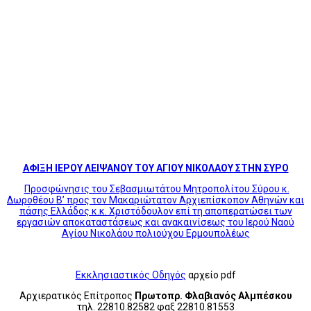
ΑΦΙΞΗ ΙΕΡΟΥ ΛΕΙΨΑΝΟΥ ΤΟΥ ΑΓΙΟΥ ΝΙΚΟΛΑΟΥ ΣΤΗΝ ΣΥΡΟ
Προσφώνησις του Σεβασμιωτάτου Μητροπολίτου Σύρου κ.
Δωροθέου Β’ προς τον Μακαριώτατον Αρχιεπίσκοπον Αθηνών και
πάσης Ελλάδος κ.κ. Χριστόδουλον επί τη αποπερατώσει των
εργασιών αποκαταστάσεως και ανακαινίσεως του Ιερού Ναού
Αγίου Νικολάου πολιούχου Ερμουπολέως
Εκκλησιαστικός Οδηγός
αρχείο pdf
Αρχιερατικός Επίτροπος
Πρωτοπρ. Φλαβιανός Αλμπέσκου
τηλ. 22810.82582 φαξ 22810.81553