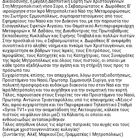
Δικαιοσύνης, η μεγάλη Δεσποτική Εορτή των Χριστουγέννων.
Στη Μητροπολιτική νήσο Σύρο, ο Σεβασμιώτατος κ. Δωρόθεος Β’
ιερούργησε στον Ιερό Μητροπολιτικό Ναό της Μεταμορφώσεως
του Σωτήρος Ερμουπόλεως, συμπαραστατούμενος από τους
Εφημερίους του Ναού και τον Διάκονο του, με την παρουσία του
Εισαγγελέως Εφετών Αιγαίου, του Θεματικού Αντιπεριφερειάρχη
Μεταφορών κ. Μ. Δαδάου, της Διευθύντριας της Πρωτοβάθμιας
Εκπαίδευσης Κυκλάδων κας Ειρήνης Τσαβαλά και πολλών πιστών.
Στην προσλαλιά του, ο Σεβασμιώτατος κ. Δωρόθεος Β’ ανεφέρθη
συνοπτικά στο αληθές νόημα και πνεύμα των Χριστουγέννων, και
ευχαρίστησε εκ βάθρων τους Ιερείς, τους Επιτρόπους, τους
Ιεροψάλτες, τους Κατηχητές και τις Κατηχήτριες, τους Συνεργάτες
της Ιεράς Μητροπόλεως και όλους τους πιστούς, οι οποίοι με
κάθε τρόπο εξεδήλωσαν την αγάπη και τη στήριξή τους προς το
πρόσωπό του.
Ευχαρίστησε, επίσης, τον απερχόμενο, λόγω συνταξιοδοτήσεως,
Προϊστάμενο του Ναού, Πρωτοπρ. Εμμανουήλ Συρίγο, για την
πολυετή προσφορά και ευδόκιμο διακονία του στον Ναό και την
Ιερά Μητρόπολη και του ευχήθηκε για την ονοματική του εορτή.
Τέλος, παρουσίασε στους Ενορίτες τον νέο Προϊστάμενο του Ναού,
Πρωτοπρ. Αντώνιο Τριανταφύλλου, υπό τις επευφημίες «Άξιος»!
Και, αφού ευχαρίστησε και τον Περιφερειακό Τηλεοπτικό Σταθμό
«Syros TV1» για την αναμετάδοση της Λειτουργίας, κάλεσε τους
πιστούς να ψάλουν όλοι μαζί τα Κάλαντα, οι οποίοι και
ενθουσιωδώς ανταποκρίθηκαν.
Τέλος απηύθυνε όλους τις εόρτιες πατρικές του ευχές και τους
διένειμε χριστουγεννιάτικες ευλογίες!
(Συντάκτης: Αλέξ. Μαρκουΐζος, Γραμματέας Ι. Μητροπόλεως)