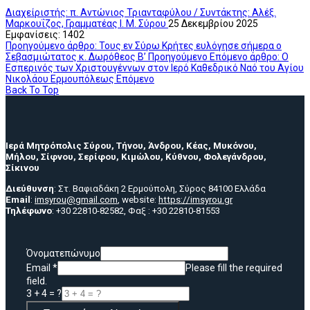
Διαχείριστής: π. Αντώνιος Τριανταφύλου / Συντάκτης: Αλέξ.
Μαρκουΐζος, Γραμματέας Ι. Μ. Σύρου
25 Δεκεμβρίου 2025
Εμφανίσεις: 1402
Προηγούμενο άρθρο: Τους εν Σύρω Κρήτες ευλόγησε σήμερα ο
Σεβασμιώτατος κ. Δωρόθεος Β’
Προηγούμενο
Επόμενο άρθρο: Ο
Εσπερινός των Χριστουγέννων στον Ιερό Καθεδρικό Ναό του Αγίου
Νικολάου Ερμουπόλεως
Επόμενο
Back To Top
Ιερά Μητρόπολις Σύρου, Τήνου, Άνδρου, Κέας, Μυκόνου,
Μήλου, Σίφνου, Σερίφου, Κιμώλου, Κύθνου, Φολεγάνδρου,
Σίκινου
Διεύθυνση
: Στ. Βαφιαδάκη 2 Ερμούπολη, Σύρος 84100 Ελλάδα
Email
:
imsyrou@gmail.com
, website:
https://imsyrou.gr
Τηλέφωνο
: +30 22810-82582, Φαξ : +30 22810-81553
Όνοματεπώνυμο
Email
*
Please fill the required
field.
3 + 4 = ?