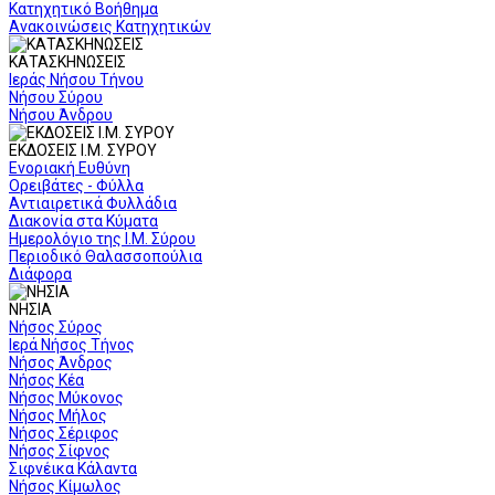
Κατηχητικό Βοήθημα
Ανακοινώσεις Κατηχητικών
ΚΑΤΑΣΚΗΝΩΣΕΙΣ
Ιεράς Νήσου Τήνου
Νήσου Σύρου
Νήσου Άνδρου
ΕΚΔΟΣΕΙΣ Ι.Μ. ΣΥΡΟΥ
Ενοριακή Ευθύνη
Ορειβάτες - Φύλλα
Αντιαιρετικά Φυλλάδια
Διακονία στα Κύματα
Ημερολόγιο της Ι.Μ. Σύρου
Περιοδικό Θαλασσοπούλια
Διάφορα
ΝΗΣΙΑ
Νήσος Σύρος
Ιερά Νήσος Τήνος
Νήσος Άνδρος
Νήσος Κέα
Νήσος Μύκονος
Νήσος Μήλος
Νήσος Σέριφος
Νήσος Σίφνος
Σιφνέικα Κάλαντα
Νήσος Κίμωλος