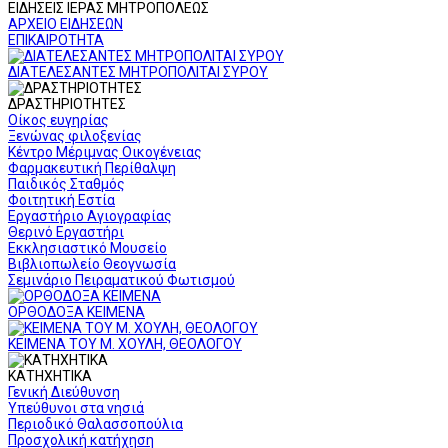
ΕΙΔΗΣΕΙΣ ΙΕΡΑΣ ΜΗΤΡΟΠΟΛΕΩΣ
ΑΡΧΕΙΟ ΕΙΔΗΣΕΩΝ
ΕΠΙΚΑΙΡΟΤΗΤΑ
ΔΙΑΤΕΛΕΣΑΝΤΕΣ ΜΗΤΡΟΠΟΛΙΤΑΙ ΣΥΡΟΥ
ΔΡΑΣΤΗΡΙΟΤΗΤΕΣ
Οίκος ευγηρίας
Ξενώνας φιλοξενίας
Κέντρο Μέριμνας Οικογένειας
Φαρμακευτική Περίθαλψη
Παιδικός Σταθμός
Φοιτητική Εστία
Εργαστήριο Αγιογραφίας
Θερινό Εργαστήρι
Εκκλησιαστικό Μουσείο
Βιβλιοπωλείο Θεογνωσία
Σεμινάριο Πειραματικού Φωτισμού
ΟΡΘΟΔΟΞΑ ΚΕΙΜΕΝΑ
ΚΕΙΜΕΝΑ ΤΟΥ Μ. ΧΟΥΛΗ, ΘΕΟΛΟΓΟΥ
ΚΑΤΗΧΗΤΙΚΑ
Γενική Διεύθυνση
Υπεύθυνοι στα νησιά
Περιοδικό Θαλασσοπούλια
Προσχολική κατήχηση