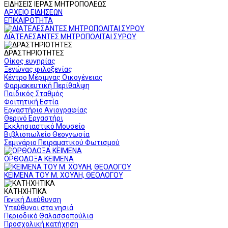
ΕΙΔΗΣΕΙΣ ΙΕΡΑΣ ΜΗΤΡΟΠΟΛΕΩΣ
ΑΡΧΕΙΟ ΕΙΔΗΣΕΩΝ
ΕΠΙΚΑΙΡΟΤΗΤΑ
ΔΙΑΤΕΛΕΣΑΝΤΕΣ ΜΗΤΡΟΠΟΛΙΤΑΙ ΣΥΡΟΥ
ΔΡΑΣΤΗΡΙΟΤΗΤΕΣ
Οίκος ευγηρίας
Ξενώνας φιλοξενίας
Κέντρο Μέριμνας Οικογένειας
Φαρμακευτική Περίθαλψη
Παιδικός Σταθμός
Φοιτητική Εστία
Εργαστήριο Αγιογραφίας
Θερινό Εργαστήρι
Εκκλησιαστικό Μουσείο
Βιβλιοπωλείο Θεογνωσία
Σεμινάριο Πειραματικού Φωτισμού
ΟΡΘΟΔΟΞΑ ΚΕΙΜΕΝΑ
ΚΕΙΜΕΝΑ ΤΟΥ Μ. ΧΟΥΛΗ, ΘΕΟΛΟΓΟΥ
ΚΑΤΗΧΗΤΙΚΑ
Γενική Διεύθυνση
Υπεύθυνοι στα νησιά
Περιοδικό Θαλασσοπούλια
Προσχολική κατήχηση