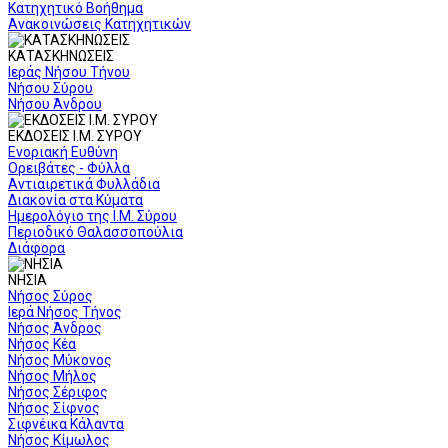
Κατηχητικό Βοήθημα
Ανακοινώσεις Κατηχητικών
ΚΑΤΑΣΚΗΝΩΣΕΙΣ
Ιεράς Νήσου Τήνου
Νήσου Σύρου
Νήσου Άνδρου
ΕΚΔΟΣΕΙΣ Ι.Μ. ΣΥΡΟΥ
Ενοριακή Ευθύνη
Ορειβάτες - Φύλλα
Αντιαιρετικά Φυλλάδια
Διακονία στα Κύματα
Ημερολόγιο της Ι.Μ. Σύρου
Περιοδικό Θαλασσοπούλια
Διάφορα
ΝΗΣΙΑ
Νήσος Σύρος
Ιερά Νήσος Τήνος
Νήσος Άνδρος
Νήσος Κέα
Νήσος Μύκονος
Νήσος Μήλος
Νήσος Σέριφος
Νήσος Σίφνος
Σιφνέικα Κάλαντα
Νήσος Κίμωλος