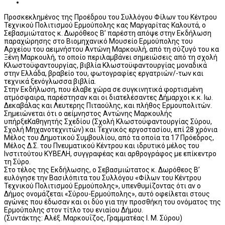
Προσκεκλημένος της Προέδρου του Συλλόγου Φίλων του Κέντρου
Τεχνικού Πολιτισμού Ερμούπολης κας Μαργαρίτας Καλουτά, ο
Σεβασμιώτατος κ. Δωρόθεος Β’ παρέστη απόψε στην Εκδήλωση
παραχώρησης στο Βιομηχανικό Μουσείο Ερμούπολης του
Αρχείου του αειμνήστου Αντώνη Μαρκουλή, από τη σύζυγό του κα
Ξένη Μαρκουλή, το οποίο περιλαμβάνει σημειώσεις από τη σχολή
Κλωστοϋφαντουργίας, βιβλία Κλωστοϋφαντουργίας μοναδικά
στην Ελλάδα, βραβείο του, φωτογραφίες εργατριών/-των και
τεχνικά ξενόγλωσσα βιβλία.
Στην Εκδήλωση, που έλαβε χώρα σε συγκινητικά φορτισμένη
ατμόσφαιρα, παρέστησαν και οι διατελέσαντες Δήμαρχοι κ.κ. Ιω.
Δεκαβάλας και Λευτερης Πιταούλης, και πλήθος Ερμουπολιτών.
Σημειώνεται ότι ο αείμνηστος Αντώνης Μαρκουλής
υπήρξεΚαθηγητής Σχεδίου (Σχολή Κλωστοϋφαντουργίας Σύρου,
Σχολή Μηχανοτεχνιτών) και Τεχνικός εργοστασίου, επί 28 χρόνια
Μέλος του Δημοτικού Συμβουλίου, από τα οποία τα 17 Πρόεδρος,
Μέλος Δ.Σ. του Πνευματικού Κέντρου και ιδρυτικό μέλος του
Ινστιτούτου ΚΥΒΕΛΗ, συγγραφέας και αρθρογράφος με επίκεντρο
τη Σύρο.
Στο τέλος της Εκδήλωσης, ο Σεβασμιώτατος κ. Δωρόθεος Β’
ευλόγησε την Βασιλόπιτα του Συλλόγου «Φίλων του Κέντρου
Τεχνικού Πολιτισμού Ερμούπολης», υπενθυμίζοντας ότι αν ο
Δήμος ονομάζεται «Σύρου-Ερμούπολης», αυτό οφείλεται στους
αγώνες που έδωσαν και οι δύο για την προσθήκη του ονόματος της
Ερμούπολης στον τίτλο του ενιαίου Δήμου.
(Συντάκτης: Αλέξ. Μαρκουΐζος, Γραμματέας Ι. Μ. Σύρου)