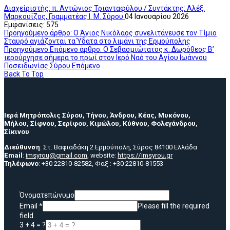
Διαχείριστής: π. Αντώνιος Τριανταφύλου / Συντάκτης: Αλέξ.
Μαρκουΐζος, Γραμματέας Ι. Μ. Σύρου
04 Ιανουαρίου 2026
Εμφανίσεις: 575
Προηγούμενο άρθρο: Ο Άγιος Νικόλαος συνελιτάνευσε τον Τίμιο
Σταυρό αγιάζονται τα Ύδατα στο λιμάνι της Ερμούπολης
Προηγούμενο
Επόμενο άρθρο: Ο Σεβασμιώτατος κ. Δωρόθεος Β’
ιερούργησε σήμερα το πρωί στον Ιερό Ναό του Αγίου Ιωάννου
Ποσειδωνίας Σύρου
Επόμενο
Back To Top
Ιερά Μητρόπολις Σύρου, Τήνου, Άνδρου, Κέας, Μυκόνου,
Μήλου, Σίφνου, Σερίφου, Κιμώλου, Κύθνου, Φολεγάνδρου,
Σίκινου
Διεύθυνση
: Στ. Βαφιαδάκη 2 Ερμούπολη, Σύρος 84100 Ελλάδα
Email
:
imsyrou@gmail.com
, website:
https://imsyrou.gr
Τηλέφωνο
: +30 22810-82582, Φαξ : +30 22810-81553
Όνοματεπώνυμο
Email
*
Please fill the required
field.
3 + 4 = ?