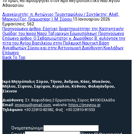
το πρωί, θα ιερουργήσει στον Ιερό Μητροπολιτικό Ναό Αγίου
Αθανασίου.
Διαχείριστής: π. Αντώνιος Τριανταφύλου / Συντάκτης: Αλέξ.
Μαρκουΐζος, Γραμματέας Ι. Μ. Σύρου
15 Ιανουαρίου 2026
Εμφανίσεις: 562
Προηγούμενο άρθρο: Εόρτιες δραστηριότητες της Κατηχητικής
Ομάδας του Ιερού Ναού Ταξιαρχών Ερμουπόλεως
Προηγούμενο
Επόμενο άρθρο: Ο Σεβασμιώτατος κ. Δωρόθεος Β΄ ευλόγησε την
πίτα του Αγίου Βασιλείου στην Πολεμική Ναυτική Βάση
Αγκαθωπών Σύρου και στην Αστυνομική Διεύθυνση Κυκλάδων
Επόμενο
Back To Top
Ιερά Μητρόπολις Σύρου, Τήνου, Άνδρου, Κέας, Μυκόνου,
Μήλου, Σίφνου, Σερίφου, Κιμώλου, Κύθνου, Φολεγάνδρου,
Σίκινου
Διεύθυνση
: Στ. Βαφιαδάκη 2 Ερμούπολη, Σύρος 84100 Ελλάδα
Email
:
imsyrou@gmail.com
, website:
https://imsyrou.gr
Τηλέφωνο
: +30 22810-82582, Φαξ : +30 22810-81553
Όνοματεπώνυμο