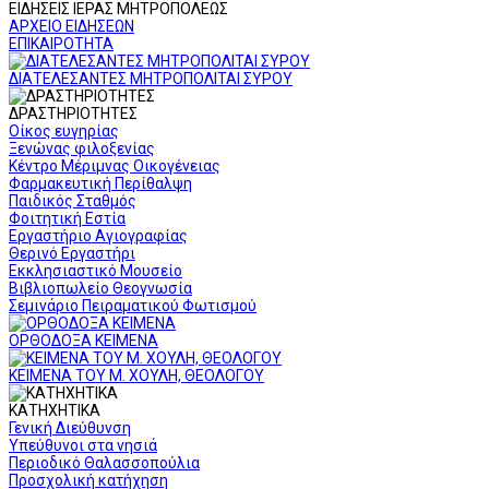
ΕΙΔΗΣΕΙΣ ΙΕΡΑΣ ΜΗΤΡΟΠΟΛΕΩΣ
ΑΡΧΕΙΟ ΕΙΔΗΣΕΩΝ
ΕΠΙΚΑΙΡΟΤΗΤΑ
ΔΙΑΤΕΛΕΣΑΝΤΕΣ ΜΗΤΡΟΠΟΛΙΤΑΙ ΣΥΡΟΥ
ΔΡΑΣΤΗΡΙΟΤΗΤΕΣ
Οίκος ευγηρίας
Ξενώνας φιλοξενίας
Κέντρο Μέριμνας Οικογένειας
Φαρμακευτική Περίθαλψη
Παιδικός Σταθμός
Φοιτητική Εστία
Εργαστήριο Αγιογραφίας
Θερινό Εργαστήρι
Εκκλησιαστικό Μουσείο
Βιβλιοπωλείο Θεογνωσία
Σεμινάριο Πειραματικού Φωτισμού
ΟΡΘΟΔΟΞΑ ΚΕΙΜΕΝΑ
ΚΕΙΜΕΝΑ ΤΟΥ Μ. ΧΟΥΛΗ, ΘΕΟΛΟΓΟΥ
ΚΑΤΗΧΗΤΙΚΑ
Γενική Διεύθυνση
Υπεύθυνοι στα νησιά
Περιοδικό Θαλασσοπούλια
Προσχολική κατήχηση