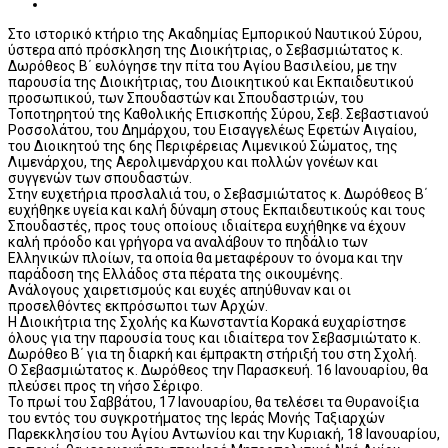
Στο ιστορικό κτήριο της Ακαδημίας Εμπορικού Ναυτικού Σύρου,
ύστερα από πρόσκληση της Διοικήτριας, ο Σεβασμιώτατος κ.
Δωρόθεος Β΄ ευλόγησε την πίτα του Αγίου Βασιλείου, με την
παρουσία της Διοικήτριας, του Διοικητικού και Εκπαιδευτικού
προσωπικού, των Σπουδαστών και Σπουδαστριών, του
Τοποτηρητού της Καθολικής Επισκοπής Σύρου, Σεβ. Σεβαστιανού
Ροσσολάτου, του Δημάρχου, του Εισαγγελέως Εφετών Αιγαίου,
του Διοικητού της 6ης Περιφέρειας Λιμενικού Σώματος, της
Λιμενάρχου, της Αερολιμενάρχου και πολλών γονέων και
συγγενών των σπουδαστών.
Στην ευχετήρια προσλαλιά του, ο Σεβασμιώτατος κ. Δωρόθεος Β΄
ευχήθηκε υγεία και καλή δύναμη στους Εκπαιδευτικούς και τους
Σπουδαστές, προς τους οποίους ιδιαίτερα ευχήθηκε να έχουν
καλή πρόοδο και γρήγορα να αναλάβουν το πηδάλιο των
Ελληνικών πλοίων, τα οποία θα μεταφέρουν το όνομα και την
παράδοση της Ελλάδος στα πέρατα της οικουμένης.
Ανάλογους χαιρετισμούς και ευχές απηύθυναν και οι
προσελθόντες εκπρόσωποι των Αρχών.
Η Διοικήτρια της Σχολής κα Κωνσταντία Κορακά ευχαρίστησε
όλους για την παρουσία τους και ιδιαίτερα τον Σεβασμιώτατο κ.
Δωρόθεο Β΄ για τη διαρκή και έμπρακτη στήριξή του στη Σχολή.
Ο Σεβασμιώτατος κ. Δωρόθεος την Παρασκευή. 16 Ιανουαρίου, θα
πλεύσει προς τη νήσο Σέριφο.
Το πρωί του Σαββάτου, 17 Ιανουαρίου, θα τελέσει τα Θυρανοίξια
του εντός του συγκροτήματος της Ιεράς Μονής Ταξιαρχών
Παρεκκλησίου του Αγίου Αντωνίου και την Κυριακή, 18 Ιανουαρίου,