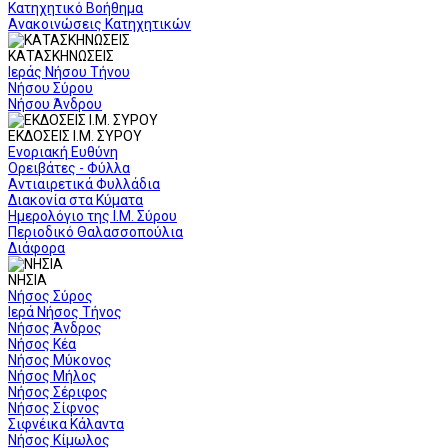
Κατηχητικό Βοήθημα
Ανακοινώσεις Κατηχητικών
ΚΑΤΑΣΚΗΝΩΣΕΙΣ
Ιεράς Νήσου Τήνου
Νήσου Σύρου
Νήσου Άνδρου
ΕΚΔΟΣΕΙΣ Ι.Μ. ΣΥΡΟΥ
Ενοριακή Ευθύνη
Ορειβάτες - Φύλλα
Αντιαιρετικά Φυλλάδια
Διακονία στα Κύματα
Ημερολόγιο της Ι.Μ. Σύρου
Περιοδικό Θαλασσοπούλια
Διάφορα
ΝΗΣΙΑ
Νήσος Σύρος
Ιερά Νήσος Τήνος
Νήσος Άνδρος
Νήσος Κέα
Νήσος Μύκονος
Νήσος Μήλος
Νήσος Σέριφος
Νήσος Σίφνος
Σιφνέικα Κάλαντα
Νήσος Κίμωλος